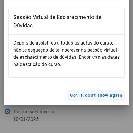
Sessão Online
de esclarecimento
Sessão Virtual de Esclarecimento de
de dúvidas:
Dúvidas
Depois de assistires a todas as aulas do curso,
Realizam-se na 2ª terça-feira de cada mês, das 18:30 às
não te esqueças de te inscrever na sessão virtual
19:30 (salvo feriados ou outros impedimentos). Para
de esclarecimento de dúvidas. Encontras as datas
garantir lugar, enviar email para
na descrição do curso.
geral@josemariapimentel.pt
.
The length of this course:
7 horas
Got it, don't show again
This course started on:
10/01/2025