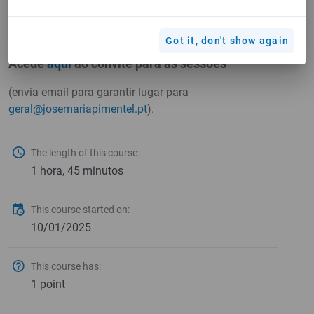
17 de junho
8 de julho
Got it, don't show again
Acede
aqui
ao convite para as sessões
(envia email para garantir lugar para
geral@josemariapimentel.pt
).
The length of this course:
1 hora, 45 minutos
This course started on:
10/01/2025
This course has:
1 point