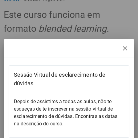
Este curso funciona em
formato
blended learning.
Datas das
Sessões Online
de
esclarecimento de dúvidas:
Sessão Virtual de esclarecimento de
(2ª terça-feira de cada mês, das 18:30 às 19:30, salvo
dúvidas
feriados ou outros impedimentos.)
Depois de assistires a todas as aulas, não te
esqueças de te inscrever na sessão virtual de
11 de fevereiro
esclarecimento de dúvidas. Encontras as datas
11 de março
na descrição do curso.
8 de abril
13 de maio